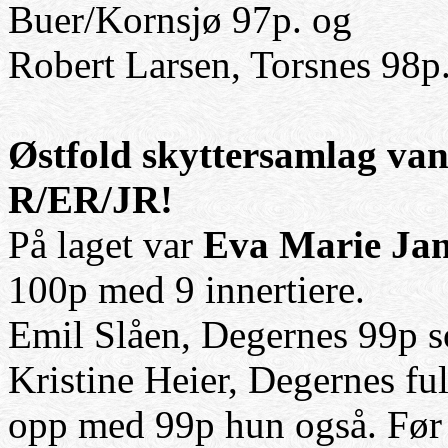
Buer/Kornsjø 97p. og
Robert Larsen, Torsnes 98p
Østfold skyttersamlag van
R/ER/JR!
På laget var
Eva Marie Ja
100p med 9 innertiere.
Emil Slåen, Degernes 99p
Kristine Heier, Degernes fu
opp med 99p hun også. Før 