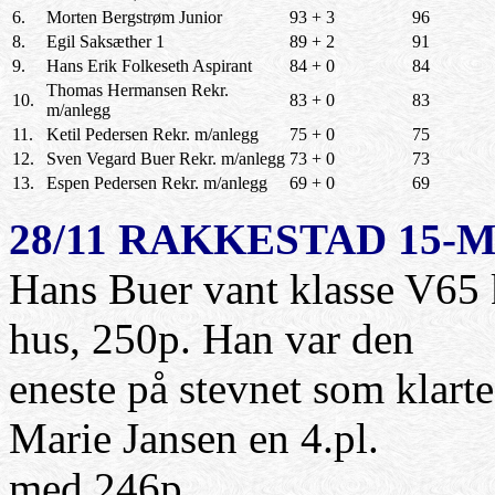
6.
Morten Bergstrøm Junior
93 + 3
96
8.
Egil Saksæther 1
89 + 2
91
9.
Hans Erik Folkeseth Aspirant
84 + 0
84
Thomas Hermansen Rekr.
10.
83 + 0
83
m/anlegg
11.
Ketil Pedersen Rekr. m/anlegg
75 + 0
75
12.
Sven Vegard Buer Rekr. m/anlegg
73 + 0
73
13.
Espen Pedersen Rekr. m/anlegg
69 + 0
69
28/11 RAKKESTAD 15-
Hans Buer vant klasse V65 kl
hus, 250p. Han var den
eneste på stevnet som klarte 
Marie Jansen en 4.pl.
med 246p.