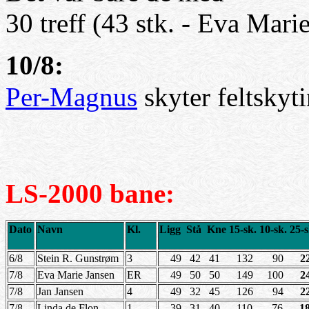
30 treff (43 stk. - Eva Marie
10/8:
Per-Magnus
skyter feltskyt
LS-2000
bane:
Dato
Navn
Kl.
Ligg Stå Kne 15-sk. 10-sk. 25-
6/8
Stein R. Gunstrøm
3
49 42 41 132 90
2
7/8
Eva Marie Jansen
ER
49 50 50 149 100
2
7/8
Jan Jansen
4
49 32 45 126 94
2
7/8
Linda de Flon
1
39 31 40 110 76
1