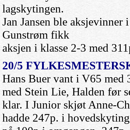
lagskytingen.
Jan Jansen ble aksjevinner 
Gunstrøm fikk
aksjen i klasse 2-3 med 311
20/5 FYLKESMESTERSKA
Hans Buer vant i V65 med 3
med Stein Lie, Halden før s
klar. I Junior skjøt Anne-C
hadde 247p. i hovedskyting