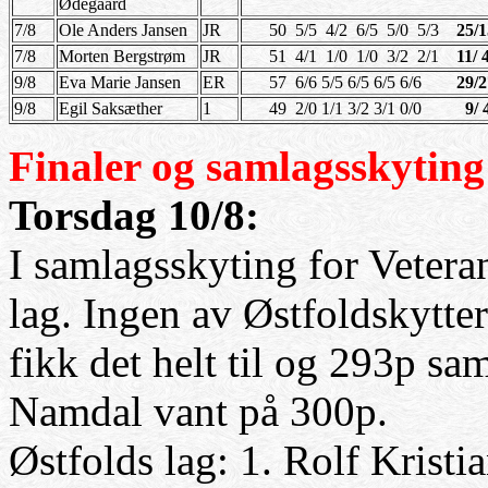
Ødegaard
7/8
Ole Anders Jansen
JR
50 5/5 4/2 6/5 5/0 5/3
25/
7/8
Morten Bergstrøm
JR
51 4/1 1/0 1/0 3/2 2/1
11/ 
9/8
Eva Marie Jansen
ER
57 6/6 5/5 6/5 6/5 6/6
29/2
9/8
Egil Saksæther
1
49 2/0 1/1 3/2 3/1 0/0
9/ 
Finaler og samlagsskytin
Torsdag 10/8:
I samlagsskyting for Vetera
lag. Ingen av Østfoldskytte
fikk det helt til og 293p sa
Namdal vant på 300p.
Østfolds lag: 1. Rolf Krist