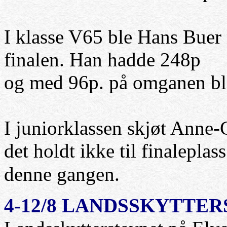
I klasse V65 ble Hans Buer nr
finalen. Han hadde 248p
og med 96p. på omganen ble
I juniorklassen skjøt Anne
det holdt ikke til finaleplas
denne gangen.
4-12/8
LANDSSKYTTERS