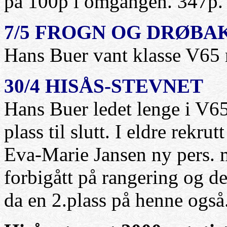
på 100p i omgangen. 347p. g
7/5 FROGN OG DRØBA
Hans Buer vant klasse V65
30/4 HISÅS-STEVNET
Hans Buer ledet lenge i V65
plass til slutt. I eldre rekrut
Eva-Marie Jansen ny pers. 
forbigått på rangering og de
da en 2.plass på henne også