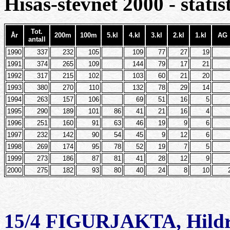
Hisås-stevnet 2000 - statis
Tot.
År
200m
100m
5.kl
4.kl
3.kl
2.kl
1.kl
AG
antall
1990
337
232
105
109
77
27
19
1991
374
265
109
144
79
17
21
1992
317
215
102
103
60
21
20
1993
380
270
110
132
78
29
14
1994
263
157
106
69
51
16
5
1995
290
189
101
86
41
21
16
4
1996
251
160
91
63
46
19
9
6
1997
232
142
90
54
45
9
12
6
1998
269
174
95
78
52
19
7
5
1999
273
186
87
81
41
28
12
9
2000
275
182
93
80
40
24
8
10
15/4 FIGURJAKTA, Hildr