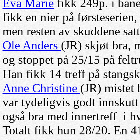
Eva Marie
fikk 249p. i bane
fikk en nier på førsteserien,
men resten av skuddene satte
Ole Anders
(JR) skjøt bra, 
og stoppet på 25/15 på felt
Han fikk 14 treff på stangsk
Anne Christine
(JR) mistet 
var tydeligvis godt innskutt
også bra med innertreff i hv
Totalt fikk hun 28/20. En 41