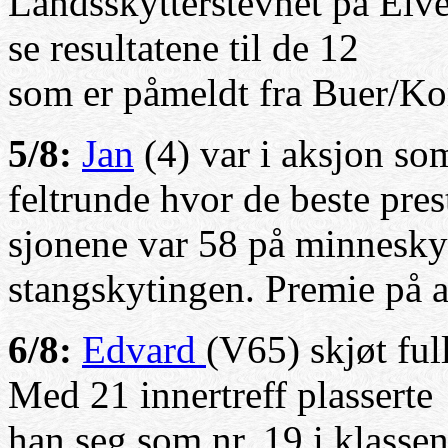
Landsskytterstevnet på Elv
se resultatene til de 12
som er påmeldt fra Buer/Ko
5/8:
Jan
(4) var i aksjon som
feltrunde hvor de beste pres
sjonene var 58 på minneskyt
stangskytingen. Premie på a
6/8:
Edvard
(V65) skjøt full
Med 21 innertreff plasserte
han seg som nr. 19 i klassen