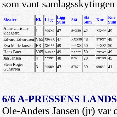
som vant samlagsskytingen fo
Ligg
Stå
Kne
Skytter
Kl.
Ligg
Stå
Kne
Sum
Sum
Sum
Anne Christine
J
47
42
49
*99X9
8*X59
XX*9*
Ødegaard
Edvard Edvardsen
V65
47
48
48
X999X
XXX99
9*9X*
Eva Marie Jansen
ER
49
50
50
X9***
***XX
**XX*
Hans Buer
V65
49
50
49
XX9X*
*X***
*9*X*
Jan Jansen
4
48
28
45
**99*
82666
88*X9
Stein Roger
3
43
39
41
89989
87879
99689
Gunstrøm
6/6 A-PRESSENS LAND
Ole-Anders Jansen (jr) var 