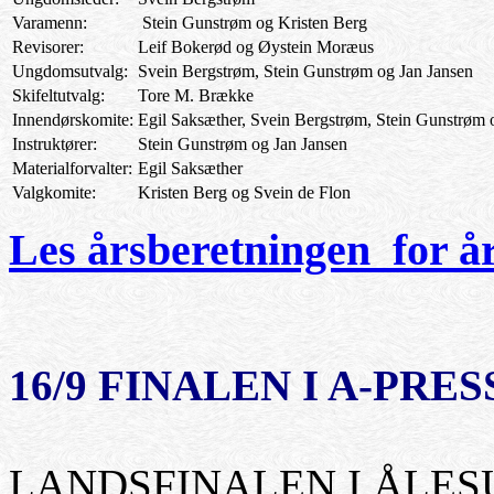
Varamenn:
Stein Gunstrøm og Kristen Berg
Revisorer:
Leif Bokerød og Øystein Moræus
Ungdomsutvalg:
Svein Bergstrøm, Stein Gunstrøm og Jan Jansen
Skifeltutvalg:
Tore M. Brække
Innendørskomite:
Egil Saksæther, Svein Bergstrøm, Stein Gunstrøm 
Instruktører:
Stein Gunstrøm og Jan Jansen
Materialforvalter:
Egil Saksæther
Valgkomite:
Kristen Berg og Svein de Flon
Les årsberetningen for å
16/9 FINALEN I
A-PRES
LANDSFINALEN I ÅLE