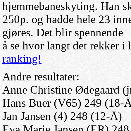
hjemmebaneskyting. Han sk
250p. og hadde hele 23 inner
gjøres. Det blir spennende
å se hvor langt det rekker
ranking!
Andre resultater:
Anne Christine Ødegaard (j
Hans Buer (V65) 249 (18-
Jan Jansen (4) 248 (12-
Ä
)
Eva Marie Jansen (ER) 248