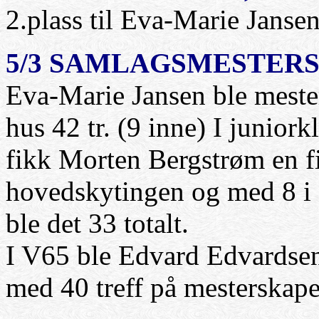
2.plass til Eva-Marie Janse
5/3 SAMLAGSMESTERS
Eva-Marie Jansen ble mester 
hus 42 tr. (9 inne) I juniork
fikk Morten Bergstrøm en fin
hovedskytingen og med 8 i 
ble det 33 totalt.
I V65 ble Edvard Edvardsen
med 40 treff på mesterskape