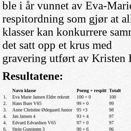
ble i år vunnet av Eva-Mari
respitordning som gjør at al
klasser kan konkurrere samm
det satt opp et krus med
gravering utført av Kristen 
Resultatene:
Navn klasse
Poeng + respitt
Totalt
1.
Eva Marie Jansen Eldre rekrutt
100 + 0
100
2.
Hans Buer V65
99 + 0
99
3.
Anne Christine Ødegaard Junior
95 +3
98
4.
Jan Jansen 4
93 + 4
97
4.
Edvard Edvardsen V65
97 + 0
97
6.
Stein Gunstrøm 3
90 + 6
96