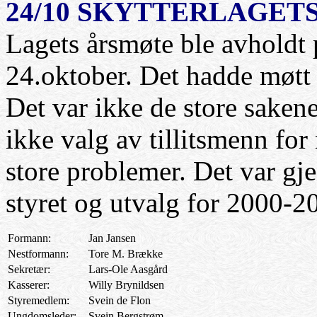
24/10 SKYTTERLAGET
Lagets årsmøte ble avholdt
24.oktober. Det hadde møt
Det var ikke de store sakene
ikke valg av tillitsmenn for
store problemer. Det var gj
styret og utvalg for 2000-2
Formann:
Jan Jansen
Nestformann:
Tore M. Brække
Sekretær:
Lars-Ole Aasgård
Kasserer:
Willy Brynildsen
Styremedlem:
Svein de Flon
Ungdomsleder:
Svein Bergstrøm