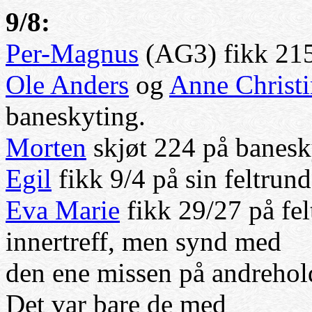
9/8:
Per-Magnus
(AG3) fikk 215
Ole Anders
og
Anne Christi
baneskyting.
Morten
skjøt 224 på banesk
Egil
fikk 9/4 på sin feltrun
Eva Marie
fikk 29/27 på fe
innertreff, men synd med
den ene missen på andrehold
Det var bare de med