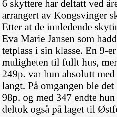
6 skyttere har deltatt ved å
arrangert av Kongsvinger sk
Etter at de innledende skyti
Eva Marie Jansen som hadd
tetplass i sin klasse. En 9-
muligheten til fullt hus, m
249p. var hun absolutt med 
langt. På omgangen ble det
98p. og med 347 endte hun p
deltok også på laget til Østf