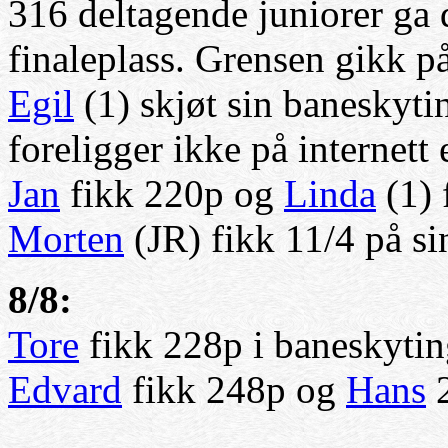
316 deltagende juniorer ga 
finaleplass. Grensen gikk på
Egil
(1) skjøt sin baneskytin
foreligger ikke på internett 
Jan
fikk 220p og
Linda
(1) 
Morten
(JR) fikk 11/4 på si
8/8:
Tore
fikk 228p i baneskytin
Edvard
fikk 248p og
Hans
2