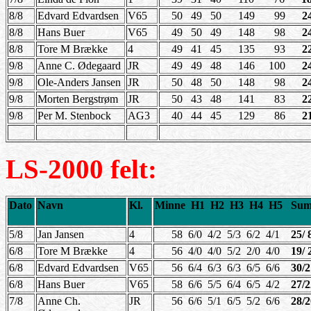
8/8
Edvard Edvardsen
V65
50 49 50 149 99
2
8/8
Hans Buer
V65
49 50 49 148 98
2
8/8
Tore M Brække
4
49 41 45 135 93
2
9/8
Anne C. Ødegaard
JR
49 49 48 146 100
2
9/8
Ole-Anders Jansen
JR
50 48 50 148 98
2
9/8
Morten Bergstrøm
JR
50 43 48 141 83
2
9/8
Per M. Stenbock
AG3
40 44 45 129 86
2
LS-2000
felt:
Dato
Navn
Kl.
Minne H1 H2 H3 H4 H5 Sum 
5/8
Jan Jansen
4
58 6/0 4/2 5/3 6/2 4/1
25/ 
6/8
Tore M Brække
4
56 4/0 4/0 5/2 2/0 4/0
19/ 
6/8
Edvard Edvardsen
V65
56 6/4 6/3 6/3 6/5 6/6
30/
6/8
Hans Buer
V65
58 6/6 5/5 6/4 6/5 4/2
27/2
7/8
Anne Ch.
JR
56 6/6 5/1 6/5 5/2 6/6
28/2