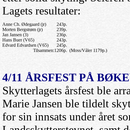
Lagets resultater:
Anne Ch. Ødegaard (jr)
243p.
Morten Bergstrøm (jr)
239p.
Jan Jansen (3)
236p.
Hans Buer (V65)
243p.
Edvard Edvardsen (V65)
245p.
Tilsammen:
1206p. (Moss/Våler 1179p.)
4/11
ÅRSFEST
PÅ BØK
Skytterlagets årsfest ble a
Marie Jansen ble tildelt sky
for sin innsats under året s
Landsskytterstevnet, samt d