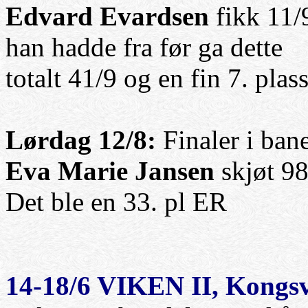
Edvard Evardsen
fikk 11/9
han hadde fra før ga dette
totalt 41/9 og en fin 7. plas
Lørdag 12/8:
Finaler i ban
Eva Marie Jansen
skjøt 98
Det ble en 33. pl ER
14-18/6
VIKEN II
, Kongs