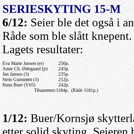
SERIESKYTING
15-M
6/12:
Seier ble det også i 
Råde som ble slått knepent.
Lagets resultater:
Eva Marie Jansen (er)
250p.
Anne Ch. Ødegaard (jr)
245p.
Jan Jansen (3)
235p.
Stein Gunstrøm (3)
212p.
Hans Buer (V65)
242p.
Tilsammen:
1184p. (Råde 1181p.)
1/12:
Buer/Kornsjø skytterl
etter solid skyting. Seieren