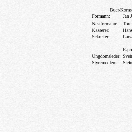
Buer/Kornsj
Formann:
Jan 
Nestformann:
Tore
Kasserer:
Hans
Sekretær:
Lars
E-po
Ungdomsleder:
Svei
Styremedlem:
Stei