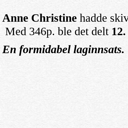
Foto: J
Anne Christine
hadde skive
Med 346p. ble det delt
12.
En formidabel laginnsats.