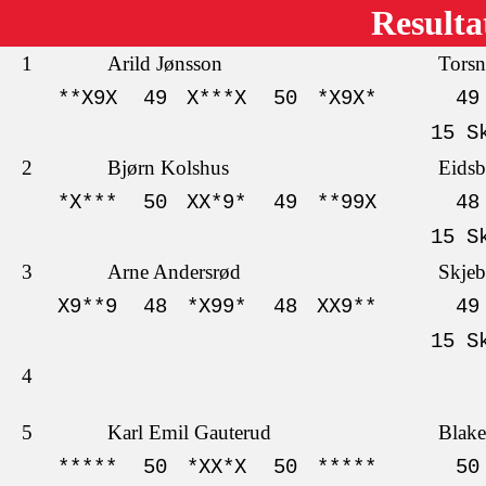
Resulta
1
Arild Jønsson
Torsn
**X9X
49
X***X
50
*X9X*
49
15 S
2
Bjørn Kolshus
Eidsb
*X***
50
XX*9*
49
**99X
48
15 S
3
Arne Andersrød
Skjeb
X9**9
48
*X99*
48
XX9**
49
15 S
4
5
Karl Emil Gauterud
Blake
*****
50
*XX*X
50
*****
50