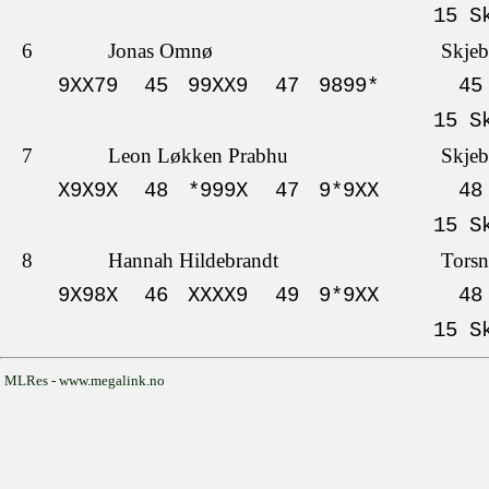
15 S
6
Jonas Omnø
Skjeb
9XX79
45
99XX9
47
9899*
45
15 S
7
Leon Løkken Prabhu
Skjeb
X9X9X
48
*999X
47
9*9XX
48
15 S
8
Hannah Hildebrandt
Torsn
9X98X
46
XXXX9
49
9*9XX
48
15 S
MLRes - www.megalink.no