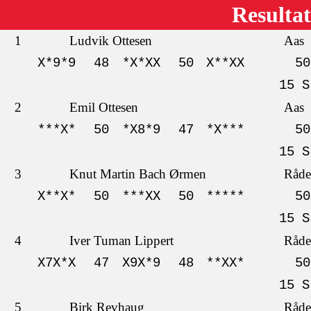
Resultat
1
Ludvik Ottesen
Aas
X*9*9
48
*X*XX
50
X**XX
50
15 S
2
Emil Ottesen
Aas
***X*
50
*X8*9
47
*X***
50
15 S
3
Knut Martin Bach Ørmen
Råde
X**X*
50
***XX
50
*****
50
15 S
4
Iver Tuman Lippert
Råde
X7X*X
47
X9X*9
48
**XX*
50
15 S
5
Birk Revhaug
Råde