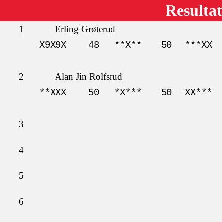
Resultat
1
Erling Grøterud
X9X9X
48
**X**
50
***XX
2
Alan Jin Rolfsrud
**XXX
50
*X***
50
XX***
3
4
5
6