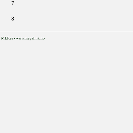
7
8
MLRes - www.megalink.no