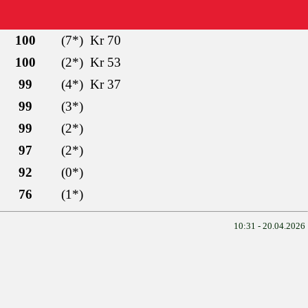
100
(7*)
Kr 70
100
(2*)
Kr 53
99
(4*)
Kr 37
99
(3*)
99
(2*)
97
(2*)
92
(0*)
76
(1*)
10:31 - 20.04.2026