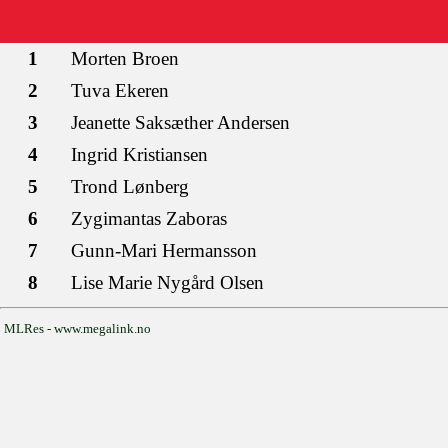
1
Morten Broen
2
Tuva Ekeren
3
Jeanette Saksæther Andersen
4
Ingrid Kristiansen
5
Trond Lønberg
6
Zygimantas Zaboras
7
Gunn-Mari Hermansson
8
Lise Marie Nygård Olsen
MLRes - www.megalink.no