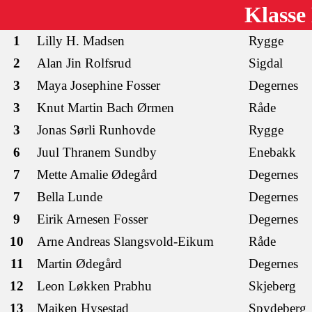
Klasse
1
Lilly H. Madsen
Rygge
2
Alan Jin Rolfsrud
Sigdal
3
Maya Josephine Fosser
Degernes
3
Knut Martin Bach Ørmen
Råde
3
Jonas Sørli Runhovde
Rygge
6
Juul Thranem Sundby
Enebakk
7
Mette Amalie Ødegård
Degernes
7
Bella Lunde
Degernes
9
Eirik Arnesen Fosser
Degernes
10
Arne Andreas Slangsvold-Eikum
Råde
11
Martin Ødegård
Degernes
12
Leon Løkken Prabhu
Skjeberg
13
Maiken Hysestad
Spydeberg