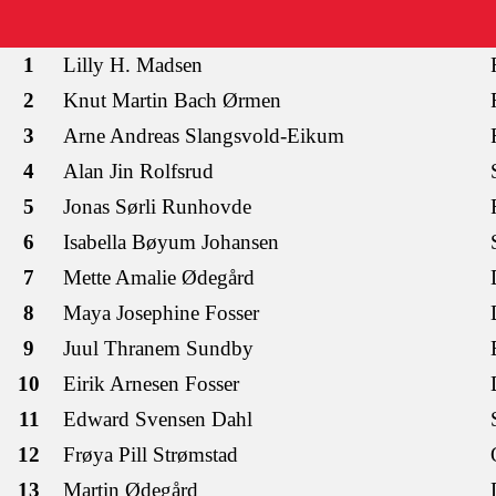
1
Lilly H. Madsen
2
Knut Martin Bach Ørmen
3
Arne Andreas Slangsvold-Eikum
4
Alan Jin Rolfsrud
5
Jonas Sørli Runhovde
6
Isabella Bøyum Johansen
7
Mette Amalie Ødegård
8
Maya Josephine Fosser
9
Juul Thranem Sundby
10
Eirik Arnesen Fosser
11
Edward Svensen Dahl
12
Frøya Pill Strømstad
13
Martin Ødegård