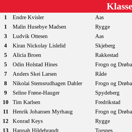
Klass
1
Endre Kvisler
Aas
1
Malin Husebye Madsen
Rygge
3
Ludvik Ottesen
Aas
4
Kiran Nickolay Lislelid
Skjeberg
5
Alicia Broen
Rakkestad
5
Odin Holstad Hines
Frogn og Drøb
7
Anders Skei Larsen
Råde
8
Nikolai Stemsrudhagen Dahler
Frogn og Drøb
9
Seline Frøne-Hauger
Spydeberg
10
Tim Karlsen
Fredrikstad
11
Henrik Johansen Myrhaug
Frogn og Drøb
12
Konrad Keys
Rygge
13
Hannah Hildebrandt
Torsnes