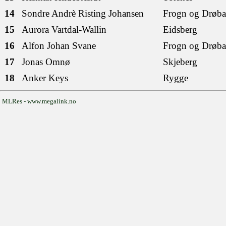
14
Sondre Andrè Risting Johansen
Frogn og Drøb
15
Aurora Vartdal-Wallin
Eidsberg
16
Alfon Johan Svane
Frogn og Drøb
17
Jonas Omnø
Skjeberg
18
Anker Keys
Rygge
MLRes - www.megalink.no