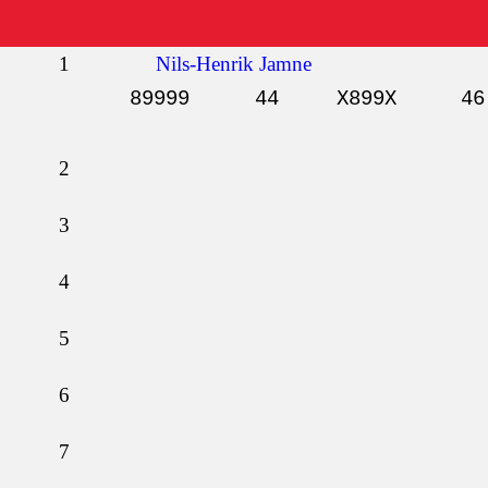
1
Nils-Henrik Jamne
89999
44
X899X
46
2
3
4
5
6
7