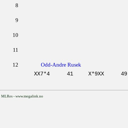
8
9
10
11
12
Odd-Andre Rusek
XX7*4
41
X*9XX
49
MLRes - www.megalink.no