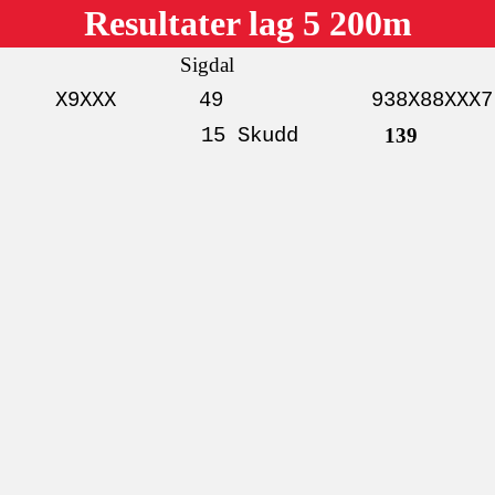
Resultater lag 5 200m
Sigdal
X9XXX
49
938X88XXX7
15 Skudd
139