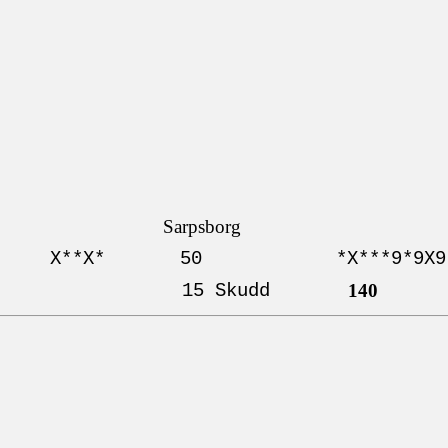
Sarpsborg
X**X*
50
*X***9*9X9
15 Skudd
140