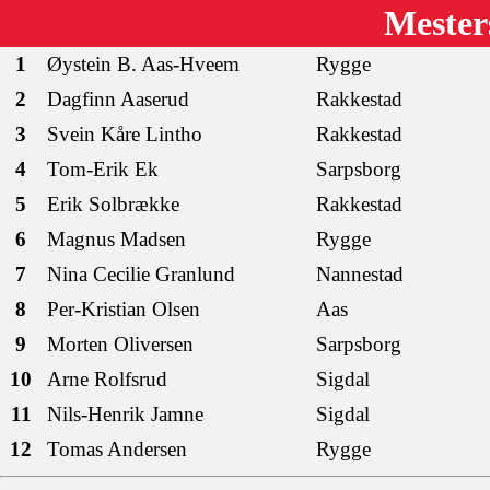
Mester
1
Øystein B. Aas-Hveem
Rygge
2
Dagfinn Aaserud
Rakkestad
3
Svein Kåre Lintho
Rakkestad
4
Tom-Erik Ek
Sarpsborg
5
Erik Solbrække
Rakkestad
6
Magnus Madsen
Rygge
7
Nina Cecilie Granlund
Nannestad
8
Per-Kristian Olsen
Aas
9
Morten Oliversen
Sarpsborg
10
Arne Rolfsrud
Sigdal
11
Nils-Henrik Jamne
Sigdal
12
Tomas Andersen
Rygge