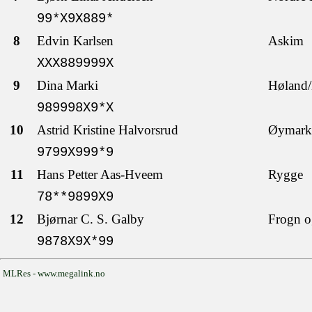
99*X9X889*
8
Edvin Karlsen
Askim
XXX889999X
9
Dina Marki
Høland/
989998X9*X
10
Astrid Kristine Halvorsrud
Øymark
9799X999*9
11
Hans Petter Aas-Hveem
Rygge
78**9899X9
12
Bjørnar C. S. Galby
Frogn o
9878X9X*99
MLRes - www.megalink.no