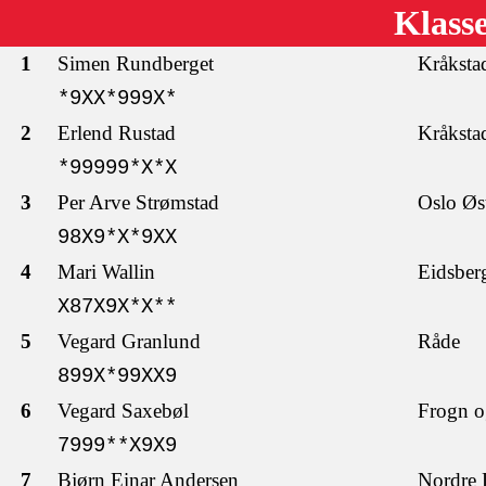
Klass
1
Simen Rundberget
Kråksta
*9XX*999X*
2
Erlend Rustad
Kråksta
*99999*X*X
3
Per Arve Strømstad
Oslo Øs
98X9*X*9XX
4
Mari Wallin
Eidsber
X87X9X*X**
5
Vegard Granlund
Råde
899X*99XX9
6
Vegard Saxebøl
Frogn o
7999**X9X9
7
Bjørn Einar Andersen
Nordre 