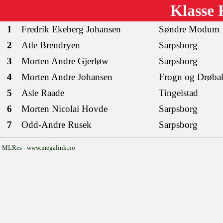
Klasse
1
Fredrik Ekeberg Johansen
Søndre Modum
2
Atle Brendryen
Sarpsborg
3
Morten Andre Gjerløw
Sarpsborg
4
Morten Andre Johansen
Frogn og Drøba
5
Asle Raade
Tingelstad
6
Morten Nicolai Hovde
Sarpsborg
7
Odd-Andre Rusek
Sarpsborg
MLRes - www.megalink.no