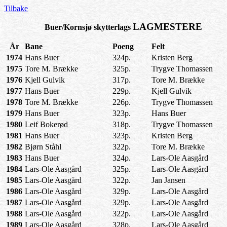
Tilbake
LAGMESTERE
Buer/Kornsjø skytterlags
År
Bane
Poeng
Felt
1974
Hans Buer
324p.
Kristen Berg
1975
Tore M. Brække
325p.
Trygve Thomassen
1976
Kjell Gulvik
317p.
Tore M. Brække
1977
Hans Buer
229p.
Kjell Gulvik
1978
Tore M. Brække
226p.
Trygve Thomassen
1979
Hans Buer
323p.
Hans Buer
1980
Leif Bokerød
318p.
Trygve Thomassen
1981
Hans Buer
323p.
Kristen Berg
1982
Bjørn Ståhl
322p.
Tore M. Brække
1983
Hans Buer
324p.
Lars-Ole Aasgård
1984
Lars-Ole Aasgård
325p.
Lars-Ole Aasgård
1985
Lars-Ole Aasgård
322p.
Jan Jansen
1986
Lars-Ole Aasgård
329p.
Lars-Ole Aasgård
1987
Lars-Ole Aasgård
329p.
Lars-Ole Aasgård
1988
Lars-Ole Aasgård
322p.
Lars-Ole Aasgård
1989
Lars-Ole Aasgård
328p.
Lars-Ole Aasgård