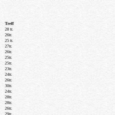
Treff
28 tr.
26tr.
25 tr.
27tr.
26tr.
25tr.
25tr.
23tr.
24tr.
26tr.
30tr.
24tr.
28tr.
28tr.
26tr.
29tr.