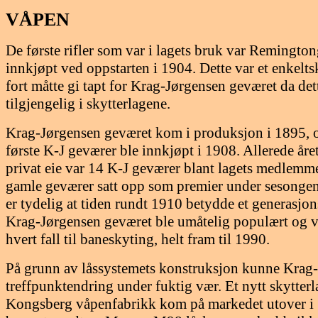
VÅPEN
De første rifler som var i lagets bruk var Remingt
innkjøpt ved oppstarten i 1904. Dette var et enkel
fort måtte gi tapt for Krag-Jørgensen geværet da dett
tilgjengelig i skytterlagene.
Krag-Jørgensen geværet kom i produksjon i 1895, o
første K-J geværer ble innkjøpt i 1908. Allerede året 
privat eie var 14 K-J geværer blant lagets medlemme
gamle geværer satt opp som premier under sesongen
er tydelig at tiden rundt 1910 betydde et generasjon
Krag-Jørgensen geværet ble umåtelig populært og v
hvert fall til baneskyting, helt fram til 1990.
På grunn av låssystemets konstruksjon kunne Krag-
treffpunktendring under fuktig vær. Et nytt skytte
Kongsberg våpenfabrikk kom på markedet utover i 