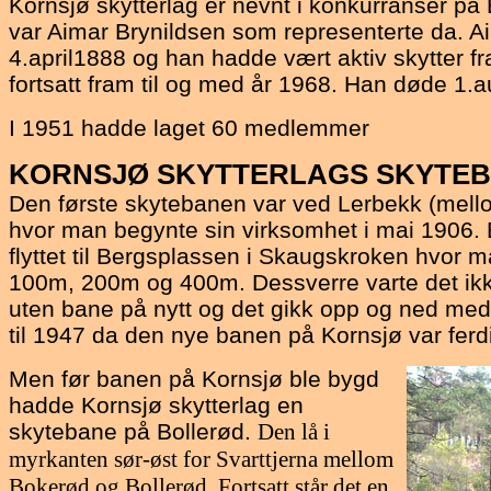
Kornsjø skytterlag er nevnt i konkurranser på
var Aimar Brynildsen som representerte da. Ai
4.april1888 og han hadde vært aktiv skytter fr
fortsatt fram til og med år 1968. Han døde 1.
I 1951 hadde laget 60 medlemmer
KORNSJØ
SKYTTERLAGS SKYTE
Den første skytebanen var ved Lerbekk (mell
hvor man begynte sin virksomhet i mai 1906.
flyttet til Bergsplassen i Skaugskroken hvor 
100m, 200m og 400m. Dessverre varte det ikk
uten bane på nytt og det gikk opp og ned med 
til 1947 da den nye banen på Kornsjø var ferd
Men før banen på Kornsjø ble bygd
hadde Kornsjø skytterlag en
skytebane på Bollerød.
Den lå i
myrkanten sør-øst for Svarttjerna mellom
Bokerød og Bollerød. Fortsatt står det en