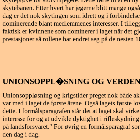
skytebanen. Etter hvert har jegerne blitt mange også
dag er det nok skytingen som idrett og i forbindels
dominerende blant medlemmenes interesser. I tillegg 
faktisk er kvinnene som dominerer i laget når det gj
prestasjoner så rollene har endret seg på de nesten 1
UNIONSOPPL�SNING OG VERDE
Unionsoppløsning og krigstider preget nok både ak
var med i laget de første årene. Også lagets første l
dette. I formålsparagrafen står det at laget skal virke
interesse for og at udvikle dyktighet i rifleskydnin
på landsforsvaret." For øvrig en formålsparagraf so
den dag i dag.