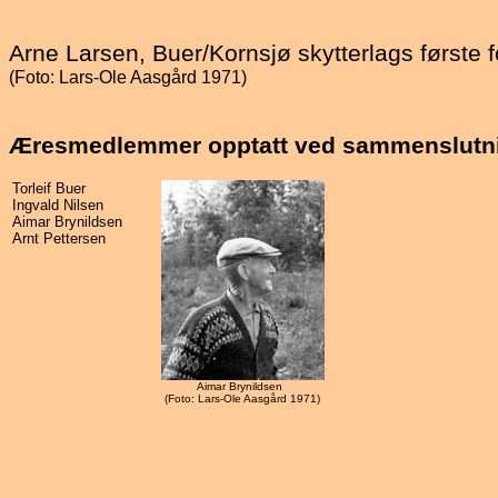
Arne Larsen, Buer/Kornsjø skytterlags første
(Foto: Lars-Ole Aasgård 1971)
Æresmedlemmer
opptatt ved sammenslutn
Torleif Buer
Ingvald Nilsen
Aimar Brynildsen
Arnt Pettersen
Aimar Brynildsen
(
Foto: Lars-Ole Aasgård
1971
)