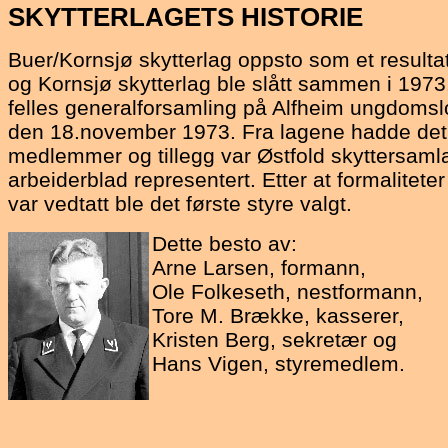
SKYTTERLAGETS
HISTORIE
Buer/Kornsjø skytterlag oppsto som et resultat
og Kornsjø skytterlag ble slått sammen i 197
felles generalforsamling på Alfheim ungdoms
den 18.november 1973. Fra lagene hadde det
medlemmer og tillegg var Østfold skyttersam
arbeiderblad representert. Etter at formalitete
var vedtatt ble det første styre valgt.
Dette besto av:
Arne Larsen, formann,
Ole Folkeseth, nestformann,
Tore M. Brække, kasserer,
Kristen Berg, sekretær og
Hans Vigen, styremedlem.