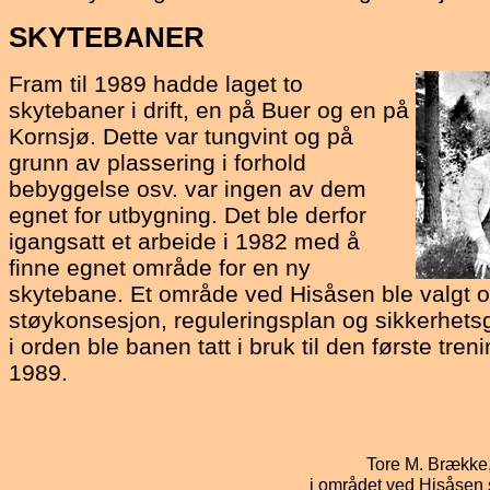
SKYTEBANER
Fram til 1989 hadde laget to
skytebaner i drift, en på Buer og en på
Kornsjø. Dette var tungvint og på
grunn av plassering i forhold
bebyggelse osv. var ingen av dem
egnet for utbygning. Det ble derfor
igangsatt et arbeide i 1982 med å
finne egnet område for en ny
skytebane. Et område ved Hisåsen ble valgt og
støykonsesjon, reguleringsplan og sikkerhets
i orden ble banen tatt i bruk til den første tr
1989.
Tore M. Brække,
i området ved Hisåsen s