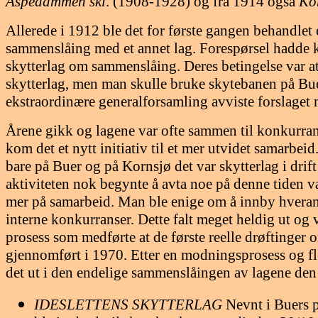
Aspedammen skl
. (1908-1928) og fra 1914 også
Kor
Allerede i 1912 ble det for første gangen behandlet 
sammenslåing med et annet lag. Forespørsel hadde 
skytterlag om sammenslåing. Deres betingelse var at
skytterlag, men man skulle bruke skytebanen på Bue
ekstraordinære generalforsamling avviste forslaget
Årene gikk og lagene var ofte sammen til konkurran
kom det et nytt initiativ til et mer utvidet samarbeid
bare på Buer og på Kornsjø det var skytterlag i dri
aktiviteten nok begynte å avta noe på denne tiden va
mer på samarbeid. Man ble enige om å innby hverandr
interne konkurranser. Dette falt meget heldig ut og 
prosess som medførte at de første reelle drøftinger
gjennomført i 1970. Etter en modningsprosess og fl
det ut i den endelige sammenslåingen av lagene de
IDESLETTEN
S SKYTTERLAG
Nevnt i Buers 