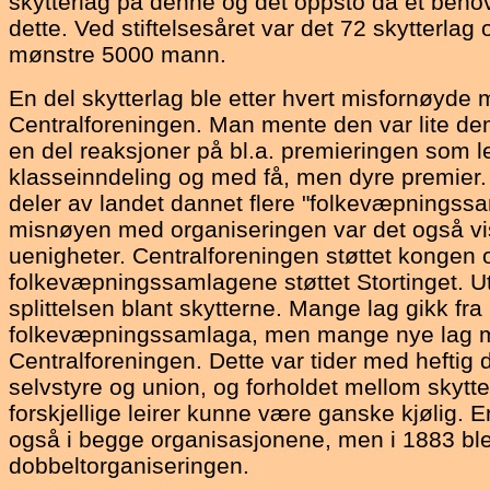
skytterlag på denne og det oppsto da et behov
dette. Ved stiftelsesåret var det 72 skytterlag
mønstre 5000 mann.
En del skytterlag ble etter hvert misfornøyde
Centralforeningen. Man mente den var lite de
en del reaksjoner på bl.a. premieringen som l
klasseinndeling og med få, men dyre premier. E
deler av landet dannet flere "folkevæpningss
misnøyen med organiseringen var det også vis
uenigheter. Centralforeningen støttet kongen
folkevæpningssamlagene støttet Stortinget. U
splittelsen blant skytterne. Mange lag gikk fra 
folkevæpningssamlaga, men mange nye lag me
Centralforeningen. Dette var tider med heftig
selvstyre og union, og forholdet mellom skytte
forskjellige leirer kunne være ganske kjølig. E
også i begge organisasjonene, men i 1883 ble
dobbeltorganiseringen.