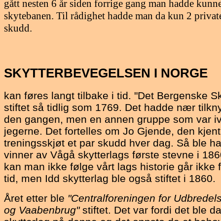
gått nesten 6 år siden forrige gang man hadde kunne
skytebanen. Til rådighet hadde man da kun 2 priva
skudd.
SKYTTERBEVEGELSEN
I NORGE
kan føres langt tilbake i tid. "Det Bergenske 
stiftet så tidlig som 1769. Det hadde nær tilkny
den gangen, men en annen gruppe som var ivr
jegerne. Det fortelles om Jo Gjende, den kjent
treningsskjøt et par skudd hver dag. Så ble 
vinner av Vågå skytterlags første stevne i 1860.
kan man ikke følge vårt lags historie går ikke f
tid, men Idd skytterlag ble også stiftet i 1860.
Året etter ble
"Centralforeningen
for Udbredel
og Vaabenbrug"
stiftet. Det var fordi det ble