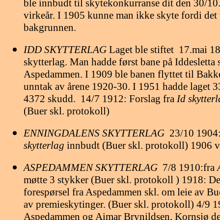
ble innbudt til skytekonkurranse dit den 30/10
virkeår. I 1905 kunne man ikke skyte fordi det 
bakgrunnen.
IDD
SKYTTERLAG
Laget ble stiftet
17.mai 18
skytterlag. Man hadde først bane på Iddesletta
Aspedammen. I 1909 ble banen flyttet til Bakk
unntak av årene 1920-30. I 1951 hadde laget 
4372 skudd.
14/7 1912: Forslag fra
Id skytter
(Buer skl. protokoll)
ENNINGDALEN
S SKYTTERLAG
23/10 1904
skytterlag
innbudt (Buer skl. protokoll)
1906 va
ASPEDAMMEN
SKYTTERLAG
7/8 1910:fra
møtte 3 stykker (Buer skl. protokoll
)
1918: D
forespørsel fra Aspedammen skl. om leie av Bu
av premieskytinger. (Buer skl. protokoll)
4/9 1
Aspedammen og Aimar Brynildsen, Kornsjø del