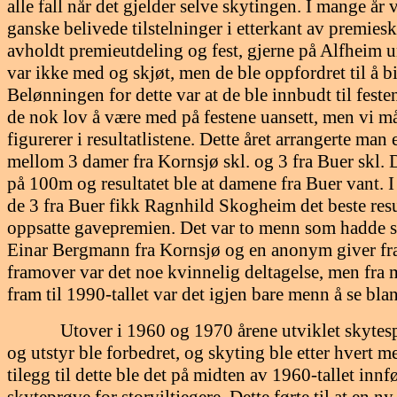
alle fall når det gjelder selve skytingen. I mange år 
ganske belivede tilstelninger i etterkant av premies
avholdt premieutdeling og fest, gjerne på Alfhei
var ikke med og skjøt, men de ble oppfordret til å 
Belønningen for dette var at de ble innbudt til festen
de nok lov å være med på festene uansett, men vi må
figurerer i resultatlistene. Dette året arrangerte ma
mellom 3 damer fra Kornsjø skl. og 3 fra Buer skl. 
på 100m og resultatet ble at damene fra Buer vant.
de 3 fra Buer fikk Ragnhild Skogheim det beste resu
oppsatte gavepremien. Det var to menn som hadde s
Einar Bergmann fra Kornsjø og en anonym giver fra
framover var det noe kvinnelig deltagelse, men fra 
fram til 1990-tallet var det igjen bare menn å se blan
Utover i 1960 og 1970 årene utviklet skytespo
og utstyr ble forbedret, og skyting ble etter hvert me
tilegg til dette ble det på midten av 1960-tallet innf
skyteprøve for storviltjegere. Dette førte til at en n