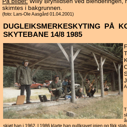
På bildet:
Willy Brynildsen ved blenderingen, n
skimtes i bakgrunnen.
(foto: Lars-Ole Aasgård 01.04.2001)
DUGLEIKSMERKESKYTING PÅ
K
SKYTEBANE 14/8 1985
F
T
K
S
A
T
s
å
skjøt han i 1962. I 1986 klarte han gullkravet igjen og fikk stat