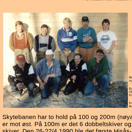
Bi
ny
Ba
Ol
Kr
F
Bu
Skytebanen har to hold på 100 og 200m (nøya
er mot øst. På 100m er det 6 dobbeltskiver o
skiver. Den 26-22/4 1990 ble det første Hisås