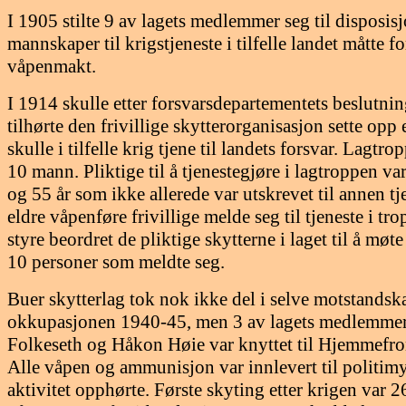
I 1905 stilte 9 av lagets medlemmer seg til disposisj
mannskaper til krigstjeneste i tilfelle landet måtte 
våpenmakt.
I 1914 skulle etter forsvarsdepartementets beslutnin
tilhørte den frivillige skytterorganisasjon sette opp
skulle i tilfelle krig tjene til landets forsvar. Lagtr
10 mann. Pliktige til å tjenestegjøre i lagtroppen 
og 55 år som ikke allerede var utskrevet til annen tj
eldre våpenføre frivillige melde seg til tjeneste i tr
styre beordret de pliktige skytterne i laget til å møt
10 personer som meldte seg.
Buer skytterlag tok nok ikke del i selve motstands
okkupasjonen 1940-45, men 3 av lagets medlemmer
Folkeseth og Håkon Høie var knyttet til Hjemmefro
Alle våpen og ammunisjon var innlevert til politim
aktivitet opphørte. Første skyting etter krigen var 