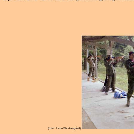
(foto: Lars-Ole Aasgård)