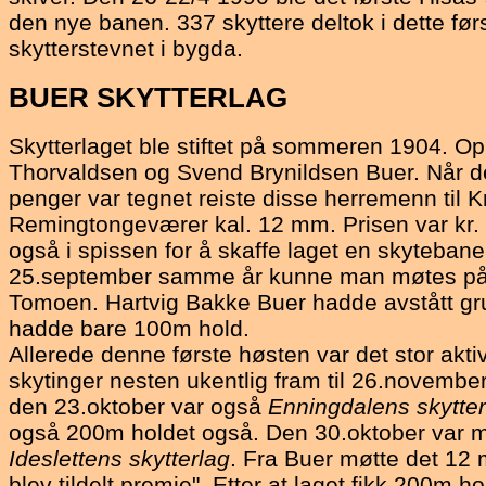
den nye banen. 337 skyttere deltok i dette før
skytterstevnet i bygda.
BUER
SKYTTERLAG
Skytterlaget ble stiftet på sommeren 1904. 
Thorvaldsen og Svend Brynildsen Buer. Når 
penger var tegnet reiste disse herremenn til K
Remingtongeværer kal. 12 mm. Prisen var kr. 5.
også i spissen for å skaffe laget en skyteban
25.september samme år kunne man møtes på
Tomoen. Hartvig Bakke Buer hadde avstått gr
hadde bare 100m hold.
Allerede denne første høsten var det stor akti
skytinger nesten ukentlig fram til 26.november
den 23.oktober var også
Enningdalens skytter
også 200m holdet også. Den 30.oktober var ma
Ideslettens skytterlag
. Fra Buer møtte det 12 
blev tildelt premie". Etter at laget fikk 200m ho