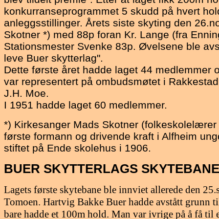
konkurranseprogrammet 5 skudd på hvert hol
anleggsstillinger. Årets siste skyting den 26.
Skotner *) med 88p foran Kr. Lange (fra Ennin
Stationsmester Svenke 83p. Øvelsene ble av
leve Buer skytterlag".
Dette første året hadde laget 44 medlemmer 
var representert på ombudsmøtet i Rakkestad
J.H. Moe.
I 1951 hadde laget 60 medlemmer.
*) Kirkesanger Mads Skotner (folkeskolelærer 
første formann og drivende kraft i Alfheim u
stiftet på Ende skolehus i 1906.
BUER
SKYTTERLAGS SKYTEBAN
Lagets første skytebane ble innviet allerede den 25
Tomoen. Hartvig Bakke Buer hadde avstått grunn til
bare hadde et 100m hold. Man var ivrige på å få til