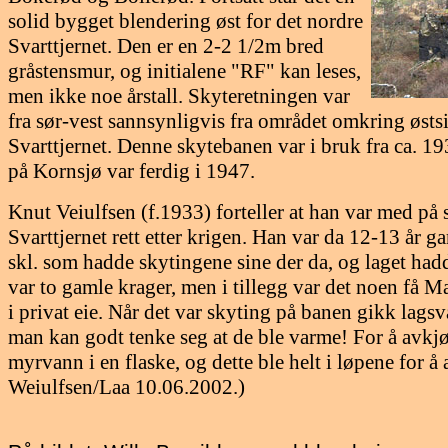
solid bygget blendering øst for det nordre
Svarttjernet. Den er en 2-2 1/2m bred
gråstensmur, og initialene "RF" kan leses,
men ikke noe årstall. Skyteretningen var
fra sør-vest sannsynligvis fra området omkring østs
Svarttjernet. Denne skytebanen var i bruk fra ca. 1
på Kornsjø var ferdig i 1947.
Knut Veiulfsen (f.1933) forteller at han var med på
Svarttjernet rett etter krigen. Han var da 12-13 år 
skl. som hadde skytingene sine der da, og laget had
var to gamle krager, men i tillegg var det noen få 
i privat eie. Når det var skyting på banen gikk lag
man kan godt tenke seg at de ble varme! For å avkjø
myrvann i en flaske, og dette ble helt i løpene for å
Weiulfsen/Laa 10.06.2002.)