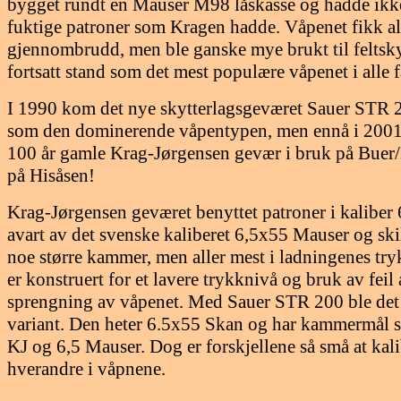
bygget rundt en Mauser M98 låskasse og hadde ikk
fuktige patroner som Kragen hadde. Våpenet fikk al
gjennombrudd, men ble ganske mye brukt til feltsk
fortsatt stand som det mest populære våpenet i alle f
I 1990 kom det nye skytterlagsgeværet Sauer STR 20
som den dominerende våpentypen, men ennå i 2001 k
100 år gamle Krag-Jørgensen gevær i bruk på Buer/
på Hisåsen!
Krag-Jørgensen geværet benyttet patroner i kaliber 
avart av det svenske kaliberet 6,5x55 Mauser og skil
noe større kammer, men aller mest i ladningenes tr
er konstruert for et lavere trykknivå og bruk av fei
sprengning av våpenet. Med Sauer STR 200 ble det 
variant. Den heter 6.5x55 Skan og har kammermål s
KJ og 6,5 Mauser. Dog er forskjellene så små at kal
hverandre i våpnene.