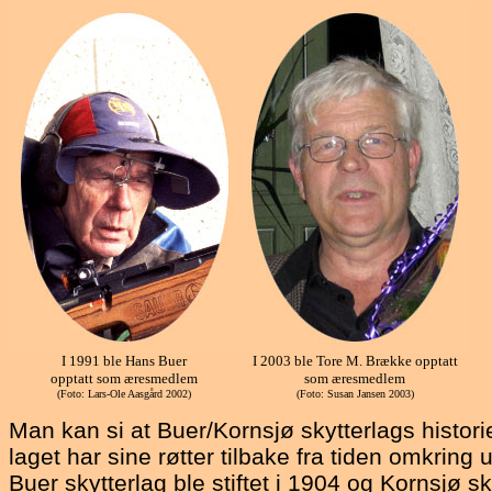
I 1991 ble Hans Buer
I 2003 ble Tore M. Brække opptatt
opptatt som æresmedlem
som æresmedlem
(Foto: Lars-Ole Aasgård 2002)
(Foto: Susan Jansen 2003)
Man kan si at Buer/Kornsjø skytterlags histori
laget har sine røtter tilbake fra tiden omkrin
Buer skytterlag ble stiftet i 1904 og Kornsjø sk