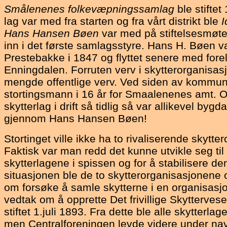
Smålenenes folkevæpningssamlag
ble stifte
lag var med fra starten og fra vårt distrikt ble
I
Hans Hansen Bøen
var med på stiftelsesmøte
inn i det første samlagsstyre. Hans H. Bøen va
Prestebakke i 1847 og flyttet senere med forel
Enningdalen. Forruten verv i skytterorganisa
mengde offentlige verv. Ved siden av kommun
stortingsmann i 16 år for Smaalenenes amt. O
skytterlag i drift så tidlig så var allikevel bygd
gjennom Hans Hansen Bøen!
Stortinget ville ikke ha to rivaliserende skytte
Faktisk var man redd det kunne utvikle seg ti
skytterlagene i spissen og for å stabilisere d
situasjonen ble de to skytterorganisasjonene 
om forsøke å samle skytterne i en organisasjo
vedtak om å opprette Det frivillige Skytterves
stiftet 1.juli 1893. Fra dette ble alle skytterla
men Centralforeningen levde videre under na