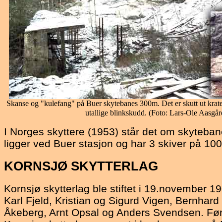
Skanse og "kulefang" på Buer skytebanes 300m. Det er skutt ut krat
utallige blinkskudd. (Foto: Lars-Ole Aasgå
I Norges skyttere (1953) står det om skyteba
ligger ved Buer stasjon og har 3 skiver på 1
KORNSJØ
SKYTTERLAG
Kornsjø skytterlag ble stiftet i 19.november 190
Karl Fjeld, Kristian og Sigurd Vigen, Bernhar
Åkeberg, Arnt Opsal og Anders Svendsen. Førs