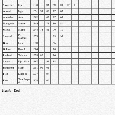
Saksæther
Egil
1948
94
99
00
02
03
Ånerud
Inger
1951
99
00
07
08
Amundsen
Atle
1962
06
07
08
Nordgjerde
Steinar
1949
79
80
81
Ulseth
Magne
1944
78
81
10
11
Per-
Stenbock
1975
93
98
Magnus
Buer
Laila
1959
95
Golden
Harald
1964
86
Løvland
Torbjørn
1955
82
84
Suther
Kjell Ottar
1967
91
92
Bergstrøm
Svein
1951
96
01
Flon
Linda de
1977
97
Tom Roger
Flon
1974
00
de
Kursiv
- Død