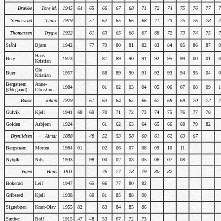
Brække
Tore M.
1945
64
65
66
67
68
71
72
74
75
76
77
7
Stenersrød
Thure
1919
51
62
65
66
68
71
73
75
76
78
7
Thomassen
Trygve
1922
61
63
65
66
67
68
72
73
74
75
7
Ståhl
Bjørn
1942
77
79
80
81
82
83
84
85
86
87
9
Hans-
Berg
1973
87
89
90
91
92
95
99
00
01
0
Kristian
Ole
Buer
1957
88
89
90
91
92
93
94
95
04
0
Kristian
Bergstrøm
Anne-
1984
01
02
03
04
05
06
07
08
09
1
(Ødegaard)
Christine
Bakke
Johan
1929
61
63
64
65
66
67
68
69
70
72
7
Gulvik
Kjell
1941
68
69
70
71
72
73
74
75
76
77
78
Golden
Asbjørn
1924
61
62
63
64
65
66
68
79
82
Brynildsen
Aimar
1888
48
52
53
58
60
61
62
63
67
Bergstrøm
Morten
1984
01
02
06
07
08
09
10
11
Nybøle
Nils
1943
98
00
02
03
05
06
07
08
Vigen
Hans
1911
76
77
78
79
80
82
Bokerød
Leif
1947
65
66
77
80
82
Gribsrød
Kjell
1938
80
81
85
88
90
Signebøen
Knut-Olav
1955
82
83
84
85
86
Sæther
Rolf
1915
47
48
53
67
72
73