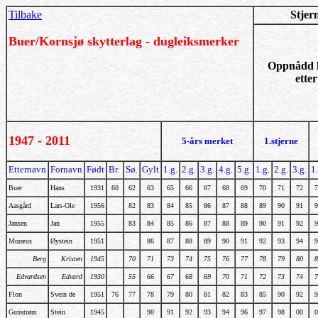
Tilbake
Stjern
Buer/Kornsjø skytterlag - dugleiksmerker
Oppnådd k
ette
1947 - 2011
5-års merket
1.stjerne
Etternavn
Fornavn
Født
Br.
Sø.
Gylt
1.g.
2.g.
3.g.
4.g.
5.g.
1.g.
2.g.
3.g.
1.
Buer
Hans
1931
60
62
63
65
66
67
68
69
70
71
72
7
Aasgård
Lars-Ole
1956
82
83
84
85
86
87
88
89
90
91
9
Jansen
Jan
1955
83
84
85
86
87
88
89
90
91
92
9
Moræus
Øystein
1951
86
87
88
89
90
91
92
93
94
9
Berg
Kristen
1945
70
71
73
74
75
76
77
78
79
80
8
Edvardsen
Edvard
1930
55
66
67
68
69
70
71
72
73
74
7
Flon
Svein de
1951
76
77
78
79
80
81
82
83
85
90
92
9
Gunstrøm
Stein
1945
90
91
92
93
94
96
97
98
00
0